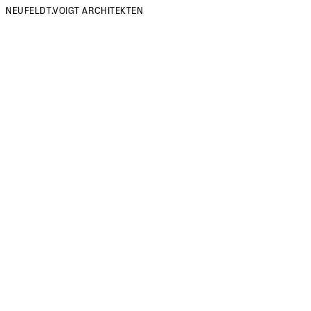
NEUFELDT.VOIGT ARCHITEKTEN
NEUFELDT.VOIGT ARCHITEKTEN